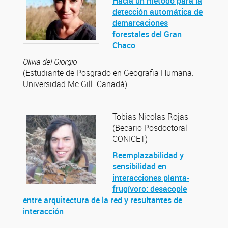
Hacia un método para la
detección automática de
demarcaciones
forestales del Gran
Chaco
Olivia del Giorgio
(Estudiante de Posgrado en Geografia Humana.
Universidad Mc Gill. Canadá)
Tobias Nicolas Rojas
(Becario Posdoctoral
CONICET)
Reemplazabilidad y
sensibilidad en
interacciones planta-
frugívoro: desacople
entre arquitectura de la red y resultantes de
interacción