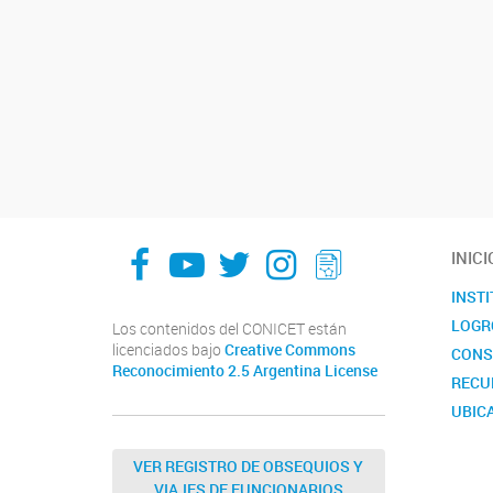
facebook
youtube
Twitter
Instagram
LeChasquier Boletin Digital 70
INICI
INST
LOGR
Los contenidos del CONICET están
licenciados bajo
Creative Commons
CONS
Reconocimiento 2.5 Argentina License
RECU
UBIC
CALE
VER REGISTRO DE OBSEQUIOS Y
VIAJES DE FUNCIONARIOS