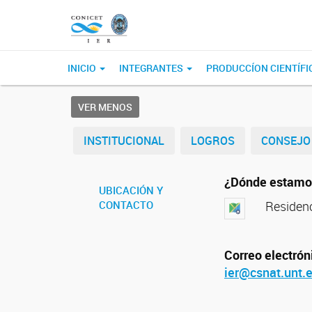
INICIO
INTEGRANTES
PRODUCCÍON CIENTÍFI
VER MENOS
INSTITUCIONAL
LOGROS
CONSEJO 
¿Dónde estamo
UBICACIÓN Y
CONTACTO
Residenc
Correo electróni
ier@csnat.unt.e