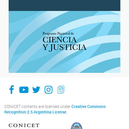
facebook
youtube
Twitter
Instagram
LeChasquier Boletin Digital 70
CONICET contents are licensed under
Creative Commons
Recognition 2.5 Argentina License