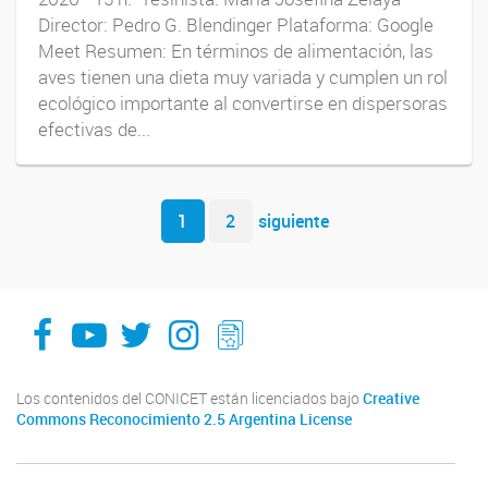
Director: Pedro G. Blendinger Plataforma: Google
Meet Resumen: En términos de alimentación, las
aves tienen una dieta muy variada y cumplen un rol
ecológico importante al convertirse en dispersoras
efectivas de...
Navegador de artículos
1
2
siguiente
facebook
youtube
Twitter
Instagram
LeChasquier Boletin Digital 70
Los contenidos del CONICET están licenciados bajo
Creative
Commons Reconocimiento 2.5 Argentina License