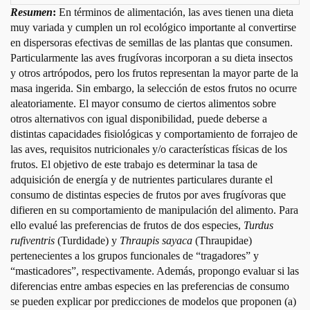
Resumen
:
En términos de alimentación, las aves tienen una dieta
muy variada y cumplen un rol
ecológico importante al convertirse
en dispersoras efectivas de semillas de las plantas que consumen.
Particularmente las aves frugívoras incorporan a su dieta insectos
y otros a
rtró
p
odos, pero los frutos representan la mayor parte de la
masa ingerida. Sin embargo, la selección de estos frutos no ocurre
aleatoria
mente. El mayor consumo de ciertos alimentos sobre
otros alternativos con igual disponibilidad, puede deberse a
distintas capacidade
s fisiológicas y comportamiento de forrajeo de
las aves, requisitos nutricionales y/o características físicas de los
frutos. El objetivo de este trabajo es determinar la tasa de
adquisición de energía y de nutrientes particulares durante el
consumo de distintas espe
cies de frutos por aves frugívoras que
difieren en su comportamiento de manipulación del alimento. Para
ello evalué las preferencias de frutos de dos especies,
Turdus
rufiventris
(Turdidade) y
Thraupis sayaca
(Thraupidae)
pertenecientes a los grupos funcionales de “tragadores” y
“masticadores”, respectivamente. Además, propongo evaluar si las
diferencias entre ambas especies en las preferencias de consumo
se pueden explicar por predicciones de modelos que proponen (a)