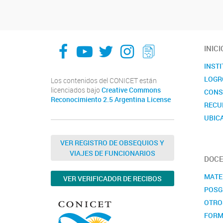
facebook
youtube
Twitter
Instagram
LeChasquier Boletin Digital 70
INICI
INST
LOGR
Los contenidos del CONICET están
licenciados bajo
Creative Commons
CONS
Reconocimiento 2.5 Argentina License
RECU
UBIC
CALE
VER REGISTRO DE OBSEQUIOS Y
VIAJES DE FUNCIONARIOS
DOCE
MATE
VER VERIFICADOR DE RECIBOS
POSG
OTRO
FORM