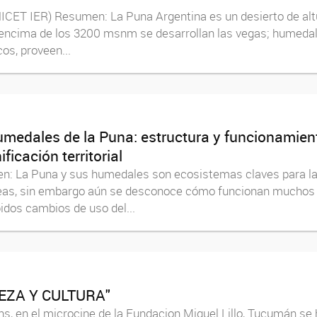
ICET IER) Resumen: La Puna Argentina es un desierto de alt
r encima de los 3200 msnm se desarrollan las vegas; humedal
os, proveen...
umedales de la Puna: estructura y funcionamient
icación territorial
 La Puna y sus humedales son ecosistemas claves para la 
eas, sin embargo aún se desconoce cómo funcionan muchos 
idos cambios de uso del...
EZA Y CULTURA"
hs, en el microcine de la Fundacion Miguel Lillo, Tucumán se 