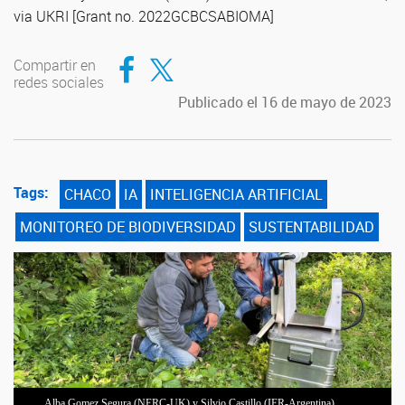
via UKRI [Grant no. 2022GCBCSABIOMA]
Compartir en Facebook
Compartir en Twitter
Compartir en
redes sociales
Publicado el 16 de mayo de 2023
Tags:
CHACO
IA
INTELIGENCIA ARTIFICIAL
MONITOREO DE BIODIVERSIDAD
SUSTENTABILIDAD
Alba Gomez Segura (NERC-UK) y Silvio Castillo (IER-Argentina)