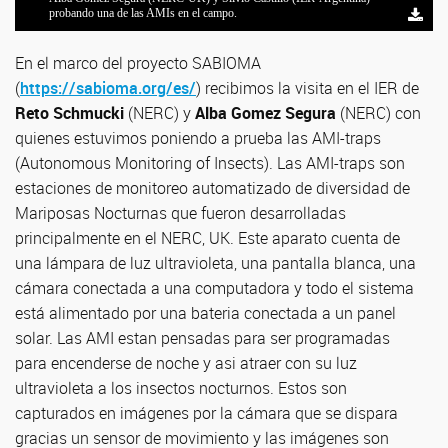
Equipo de trabajo IER y NERC
Presentacion en el Ciclo de Charlas IER 2023
probando una de las AMIs en el campo.
En el marco del proyecto SABIOMA
(
https://sabioma.org/es/
) recibimos la visita en el IER de
Reto Schmucki
(NERC) y
Alba Gomez Segura
(NERC) con
quienes estuvimos poniendo a prueba las AMI-traps
(Autonomous Monitoring of Insects). Las AMI-traps son
estaciones de monitoreo automatizado de diversidad de
Mariposas Nocturnas que fueron desarrolladas
principalmente en el NERC, UK. Este aparato cuenta de
una lámpara de luz ultravioleta, una pantalla blanca, una
cámara conectada a una computadora y todo el sistema
está alimentado por una bateria conectada a un panel
solar. Las AMI estan pensadas para ser programadas
para encenderse de noche y asi atraer con su luz
ultravioleta a los insectos nocturnos. Estos son
capturados en imágenes por la cámara que se dispara
gracias un sensor de movimiento y las imágenes son