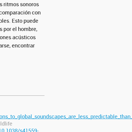
os ritmos sonoros
n comparación con
ibles. Esto puede
s por el hombre,
rones acústicos
arse, encontrar
ns_to_global_soundscapes_are_less_predictable_than_
ldlife
/10.1038/s41559-