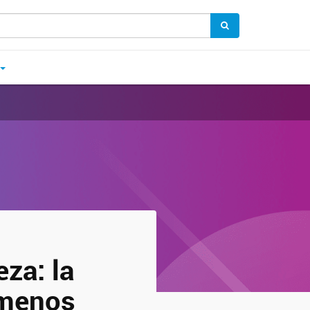
za: la
 menos