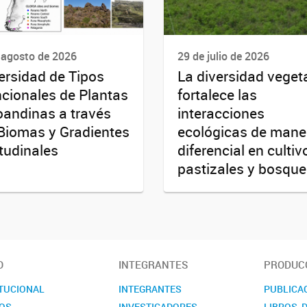
 agosto de 2026
29 de julio de 2026
ersidad de Tipos
La diversidad veget
cionales de Plantas
fortalece las
oandinas a través
interacciones
Biomas y Gradientes
ecológicas de mane
itudinales
diferencial en cultiv
pastizales y bosqu
O
INTEGRANTES
PRODUCC
ITUCIONAL
INTEGRANTES
PUBLICA
OS
INVESTIGADORES
LIBROS, 