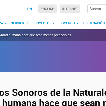
EN
ENGLISH
INTRANET
CA
SERVICIOS
PROYECTOS
DOCENCIA
DIVULGACIÓN
tividad humana hace que sean menos predecibles
os Sonoros de la Naturale
d humana hace que sean