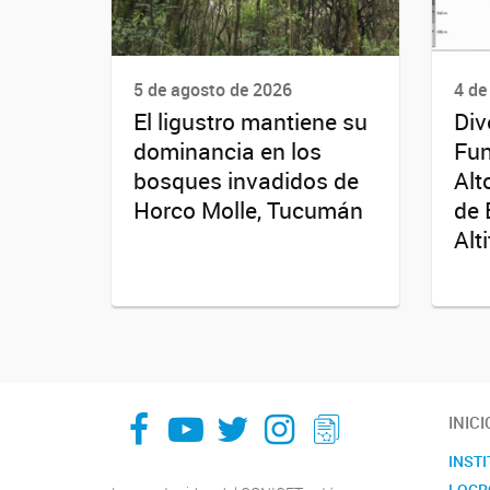
5 de agosto de 2026
4 de
El ligustro mantiene su
Div
dominancia en los
Fun
bosques invadidos de
Alt
Horco Molle, Tucumán
de 
Alt
facebook
youtube
Twitter
Instagram
LeChasquier Boletin Digital 70
INICI
INST
LOGR