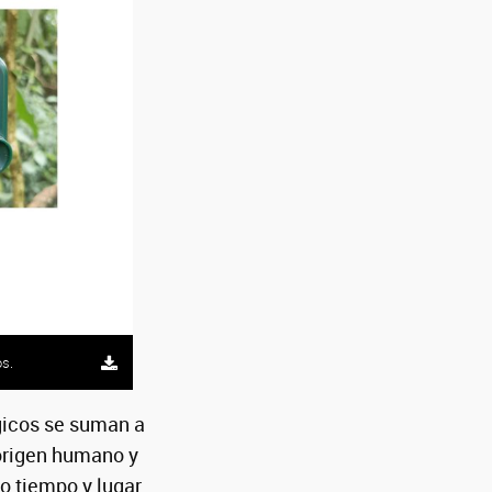
provincial
os.
gicos se suman a
 origen humano y
do tiempo y lugar