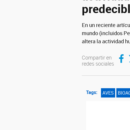
predecib
En un reciente artíc
mundo (incluidos Ped
altera la actividad 
Compar
C
Compartir en
redes sociales
Tags:
AVES
BIOA