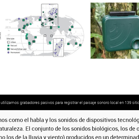
ado (Asthenes maculicauda) vocalizando en los pastizales de altura en el Parque 
utilizamos grabadores pasivos para registrar el paisaje sonoro local en 139 siti
ies, Tucuman, Argentina.
os como el habla y los sonidos de dispositivos tecnoló
naturaleza. El conjunto de los sonidos biológicos, los de
mo los de la lluvia y viento) producidos en un determina