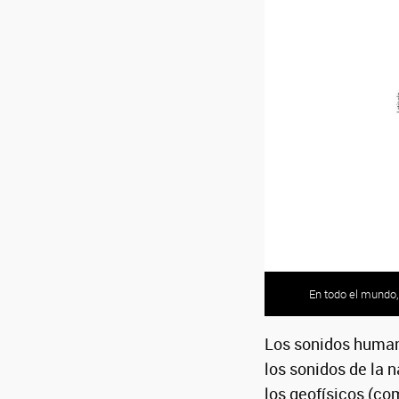
Espartillero estri
En todo el mundo, 
Cumbres Calchaqu
Los sonidos human
los sonidos de la 
los geofísicos (co