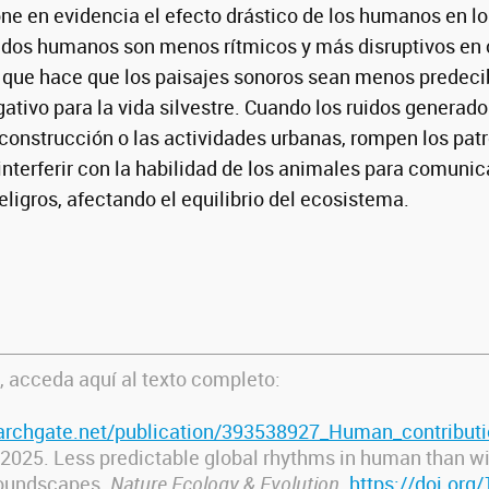
ne en evidencia el efecto drástico de los humanos en l
nidos humanos son menos rítmicos y más disruptivos e
 lo que hace que los paisajes sonoros sean menos predec
gativo para la vida silvestre. Cuando los ruidos generado
a construcción o las actividades urbanas, rompen los pat
interferir con la habilidad de los animales para comunic
eligros, afectando el equilibrio del ecosistema.
, acceda aquí al texto completo:
archgate.net/publication/393538927_Human_contributio
2025
. Less predictable global rhythms in human than wi
soundscapes
.
Nature Ecology & Evolution
.
https://doi.org