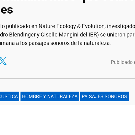
les
ulo publicado en Nature Ecology & Evolution, investigado
ro Blendinger y Giselle Mangini del IER) se unieron pa
humana a los paisajes sonoros de la naturaleza.
tir en Facebook
ompartir en Twitter
Publicado 
CÚSTICA
HOMBRE Y NATURALEZA
PAISAJES SONOROS