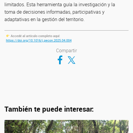
limitados. Esta herramienta guía la investigación y la
toma de decisiones informadas, participativas y
adaptativas en la gestión del territorio.
Accedé al artículo completo aquí
:
https://doi.org/10.1016/j.pecon.2025.04.004
Compartir
Compartir en Facebook
Compartir en Twitter
También te puede interesar: