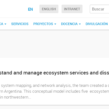
EN
ENGLISH
INTRANET
CA
SERVICIOS
PROYECTOS
DOCENCIA
DIVULGACIÓN
tand and manage ecosystem services and disserv
, system mapping, and network analysis, the team created 
rn Argentina. This conceptual model includes five ecosystem
n northwestern...