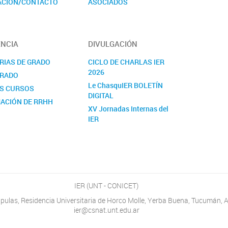
ACIÓN/CONTACTO
ASOCIADOS
NDARIOS
NCIA
DIVULGACIÓN
RIAS DE GRADO
CICLO DE CHARLAS IER
2026
RADO
Le ChasquIER BOLETÍN
S CURSOS
DIGITAL
ACIÓN DE RRHH
XV Jornadas Internas del
IER
NOTICIAS
YOUTUBE
FACEBOOK
TWITTER
INSTAGRAM
IER (UNT - CONICET)
Cúpulas, Residencia Universitaria de Horco Molle, Yerba Buena, Tucumán, A
ier@csnat.unt.edu.ar