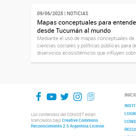
09/06/2025 | NOTICIAS
Mapas conceptuales para entender 
desde Tucumán al mundo
Mediante el uso de mapas conceptuales de si
ciencias sociales y políticas públicas para d
diservicios ecosistémicos que influyen sobre 
facebook
youtube
Twitter
Instagram
LeChasquier Boletin Digital 70
INICI
INST
LOGR
Los contenidos del CONICET están
licenciados bajo
Creative Commons
CONS
Reconocimiento 2.5 Argentina License
RECU