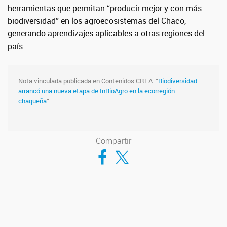
herramientas que permitan “producir mejor y con más
biodiversidad” en los agroecosistemas del Chaco,
generando aprendizajes aplicables a otras regiones del
país
Nota vinculada publicada en Contenidos CREA: “
Biodiversidad:
arrancó una nueva etapa de InBioAgro en la ecorregión
chaqueña
”
Compartir
Compartir en Facebook
Compartir en Twitter