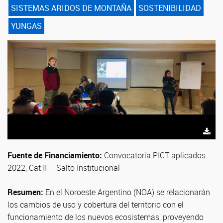
SISTEMAS ARIDOS DE MONTAÑA
SOSTENIBILIDAD
YUNGAS
Los bosques no son entidades aisladas, sino sistemas complejos y
Experimento de exclusion de flores en arándanos
multifuncionales
Fuente de Financiamiento:
Convocatoria PICT aplicados
2022, Cat II – Salto Institucional
Resumen:
En el Noroeste Argentino (NOA) se relacionarán
los cambios de uso y cobertura del territorio con el
funcionamiento de los nuevos ecosistemas, proveyendo