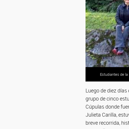
Estudiantes de la
Estudiantes de la
Luego de diez días
grupo de cinco estu
Cúpulas donde fue
Julieta Carilla, est
breve recorrida, hi