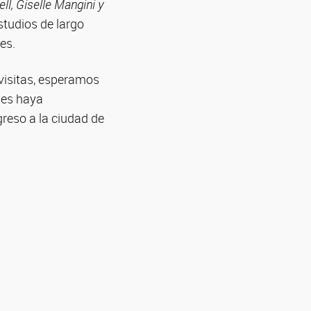
ell, Giselle Mangini y
estudios de largo
es.
 visitas, esperamos
les haya
greso a la ciudad de