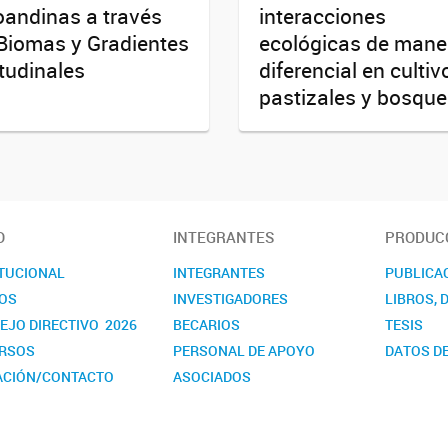
oandinas a través
interacciones
Biomas y Gradientes
ecológicas de mane
itudinales
diferencial en cultiv
pastizales y bosqu
O
INTEGRANTES
PRODUCC
ITUCIONAL
INTEGRANTES
PUBLICA
OS
INVESTIGADORES
LIBROS, 
EJO DIRECTIVO 2026
BECARIOS
TESIS
RSOS
PERSONAL DE APOYO
DATOS DE
ACIÓN/CONTACTO
ASOCIADOS
NDARIOS