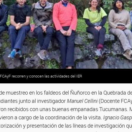
 FCAyF recorren y conocen las actividades del IER
 FCAyF recorren y conocen las actividades del IER
 de muestreo en los faldeos del Ñuñorco en la Quebrada de
diantes junto al investigador
Manuel Cellini
(Docente FCAyF
ron recibidos con unas buenas empanadas Tucumanas. M
uvieron a cargo de la coordinación de la visita.
Ignacio Gasp
storización y presentación de las líneas de investigación q