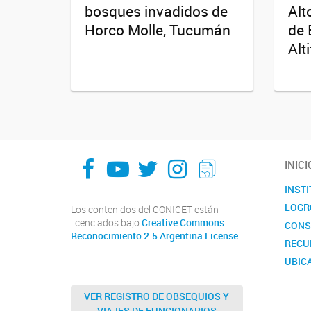
bosques invadidos de
Alt
Horco Molle, Tucumán
de 
Alt
facebook
youtube
Twitter
Instagram
LeChasquier Boletin Digital 70
INICI
INST
LOGR
Los contenidos del CONICET están
licenciados bajo
Creative Commons
CONS
Reconocimiento 2.5 Argentina License
RECU
UBIC
CALE
VER REGISTRO DE OBSEQUIOS Y
VIAJES DE FUNCIONARIOS