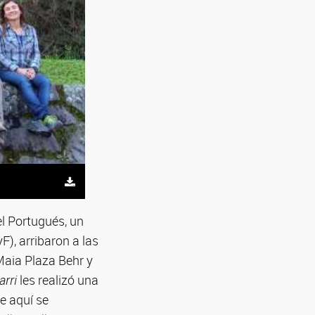
l Portugués, un
), arribaron a las
aia Plaza Behr y
arri
les realizó una
ue aquí se