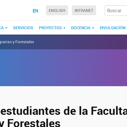
EN
ENGLISH
INTRANET
CA
SERVICIOS
PROYECTOS
DOCENCIA
DIVULGACIÓN
grarias y Forestales
 estudiantes de la Facult
y Forestales