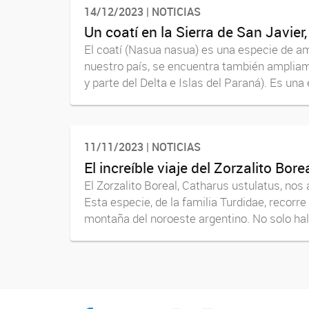
14/12/2023 | NOTICIAS
Un coatí en la Sierra de San Javie
El coatí (Nasua nasua) es una especie de am
nuestro país, se encuentra también ampliame
y parte del Delta e Islas del Paraná). Es una 
11/11/2023 | NOTICIAS
El increíble viaje del Zorzalito Bore
El Zorzalito Boreal, Catharus ustulatus, nos
Esta especie, de la familia Turdidae, recorr
montaña del noroeste argentino. No solo hal
facebook
youtube
Twitter
Instagram
LeChasquier Boletin Digital 70