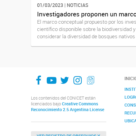
01/03/2023 | NOTICIAS
Investigadores proponen un marco 
El marco conceptual propuesto por los invest
científico disponible sobre la biodiversida
considerar la diversidad de bosques nativos e
facebook
youtube
Twitter
Instagram
LeChasquier Boletin Digital 70
INICI
INST
LOGR
Los contenidos del CONICET están
licenciados bajo
Creative Commons
CONS
Reconocimiento 2.5 Argentina License
RECU
UBIC
CALE
VER REGISTRO DE OBSEQUIOS Y