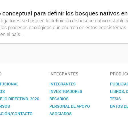
conceptual para definir los bosques nativos en
igadores se basa en la definición de bosque nativo estableci
d y los procesos ecológicos que ocurren en estos ecosistemas
n el país...
O
INTEGRANTES
PRODUCC
ITUCIONAL
INTEGRANTES
PUBLICA
OS
INVESTIGADORES
LIBROS, 
EJO DIRECTIVO 2026
BECARIOS
TESIS
RSOS
PERSONAL DE APOYO
DATOS DE
ACIÓN/CONTACTO
ASOCIADOS
NDARIOS