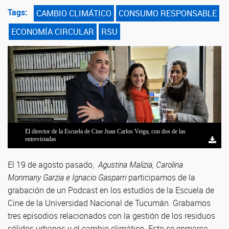
Tags:
CAMBIO CLIMÁTICO
CONSUMO RESPONSABLE
ECONOMÍA CIRCULAR
RSU
El director de la Escuela de Cine Juan Carlos Veiga, con dos de las
entrevistadas
El 19 de agosto pasado,
Agustina Malizia, Carolina
Monmany Garzia e Ignacio Gasparri
participamos de la
grabación de un Podcast en los estudios de la Escuela de
Cine de la Universidad Nacional de Tucumán. Grabamos
tres episodios relacionados con la gestión de los residuos
sólidos urbanos y el cambio climático. Esto se enmarca