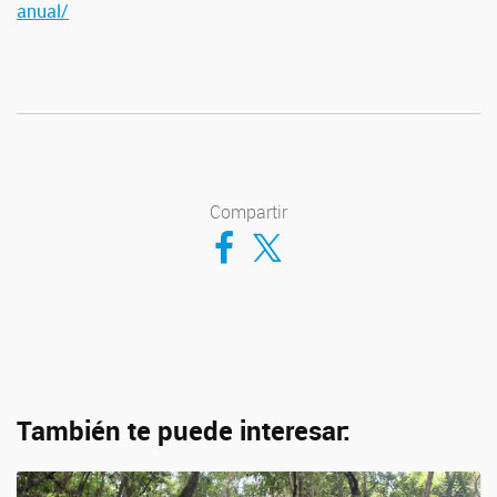
anual/
Compartir
Compartir en Facebook
Compartir en Twitter
También te puede interesar: