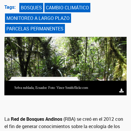
Tags:
BOSQUES
CAMBIO CLIMÁTICO
MONITOREO A LARGO PLAZO
PARCELAS PERMANENTES
Selva nublada, Ecuador. Foto: Vince Smith/flickr.com
La
Red de Bosques Andinos
(RBA)
se creó en el 2012 con
el fin de generar conocimientos sobre la ecología de los