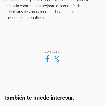
los bosques del pacífico y amazonas. La información
generada contribuirá a mejorar la economía de
agricultores de zonas marginadas, que están en un
proceso de postconflicto.
Compartir
Compartir en Facebook
Compartir en Twitter
También te puede interesar: