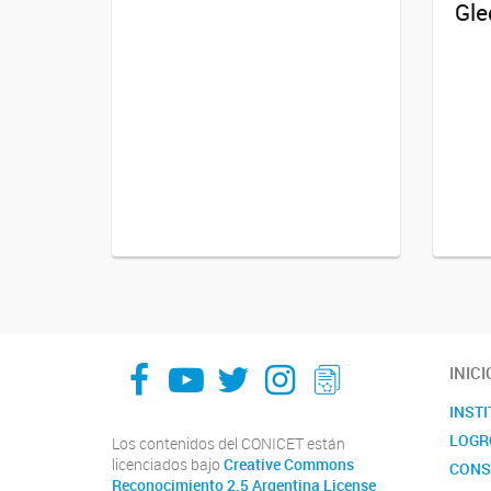
Gle
facebook
youtube
Twitter
Instagram
LeChasquier Boletin Digital 70
INICI
INST
LOGR
Los contenidos del CONICET están
licenciados bajo
Creative Commons
CONS
Reconocimiento 2.5 Argentina License