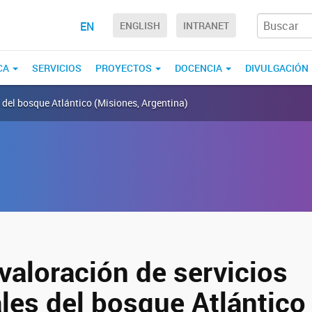
EN
ENGLISH
INTRANET
CA
SERVICIOS
PROYECTOS
DOCENCIA
DIVULGACIÓN
 del bosque Atlántico (Misiones, Argentina)
valoración de servicios
les del bosque Atlántico