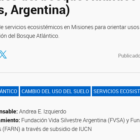
s, Argentina)
e servicios ecosistémicos en Misiones para orientar usos 
ón del Bosque Atlántico.
tir en Facebook
ompartir en Twitter
Publicado
ÁNTICO
CAMBIO DEL USO DEL SUELO
SERVICIOS ECOSIS
nsable:
Andrea E. Izquierdo
amiento:
Fundación Vida Silvestre Argentina (FVSA) y Fu
 (FARN) a través de subsidio de IUCN