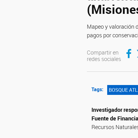
(Misione
Mapeo y valoración d
pagos por conservaci
Compar
C
Compartir en
redes sociales
Tags:
BOSQUE ATL
Investigador respo
Fuente de Financi
Recursos Naturales