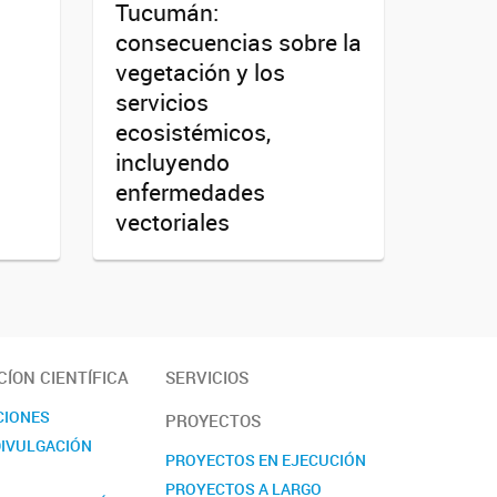
Tucumán:
consecuencias sobre la
vegetación y los
servicios
ecosistémicos,
incluyendo
enfermedades
vectoriales
ÍON CIENTÍFICA
SERVICIOS
CIONES
PROYECTOS
DIVULGACIÓN
PROYECTOS EN EJECUCIÓN
PROYECTOS A LARGO