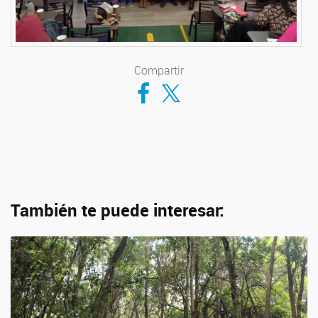
Compartir
Compartir en Facebook
Compartir en Twitter
También te puede interesar: