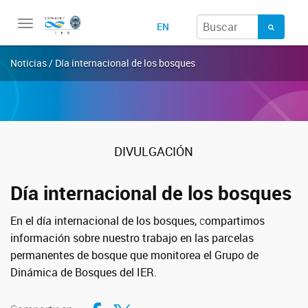
Toggle
EN
navigation
Noticias / Día internacional de los bosques
DIVULGACIÓN
Día internacional de los bosques
En el día internacional de los bosques,
c
ompartimos
información sobre nuestro trabajo en las parcelas
permanentes de bosque que monitorea el
Grupo de
Dinámica de Bosques del IER.
Compartir en Facebook
Compartir en Twitter