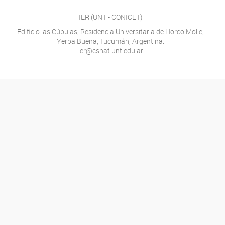
IER (UNT - CONICET)
Edificio las Cúpulas, Residencia Universitaria de Horco Molle,
Yerba Buena, Tucumán, Argentina.
ier@csnat.unt.edu.ar