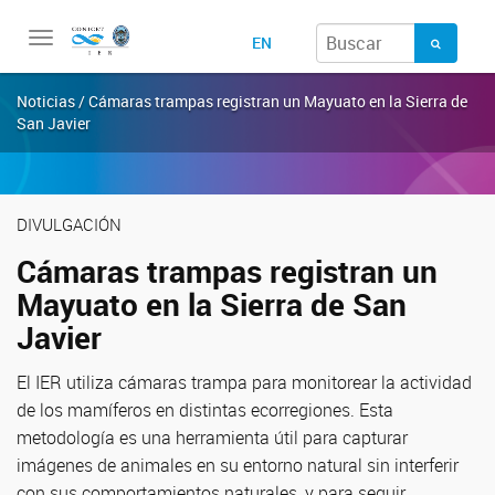
Toggle
EN
navigation
Noticias / Cámaras trampas registran un Mayuato en la Sierra de
San Javier
DIVULGACIÓN
Cámaras trampas registran un
Mayuato en la Sierra de San
Javier
El IER utiliza cámaras trampa para monitorear la actividad
de los mamíferos en distintas ecorregiones. Esta
metodología es una herramienta útil para capturar
imágenes de animales en su entorno natural sin interferir
con sus comportamientos naturales, y para seguir