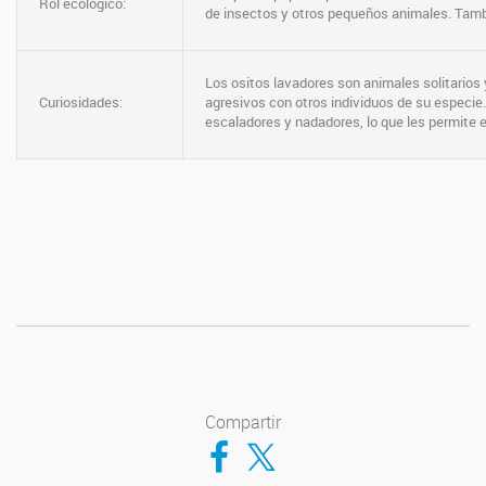
Rol ecológico:
de insectos y otros pequeños animales. Tambi
Los ositos lavadores son animales solitarios y
Curiosidades:
agresivos con otros individuos de su especi
escaladores y nadadores, lo que les permite 
Compartir
Compartir en Facebook
Compartir en Twitter