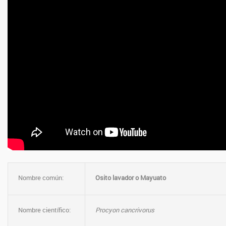
Nombre común:
Osito lavador o Mayuato
Nombre científico:
Procyon cancrivorus