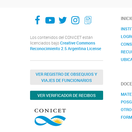
facebook
youtube
Twitter
Instagram
LeChasquier Boletin Digital 70
INICI
INST
LOGR
Los contenidos del CONICET están
licenciados bajo
Creative Commons
CONS
Reconocimiento 2.5 Argentina License
RECU
UBIC
CALE
VER REGISTRO DE OBSEQUIOS Y
VIAJES DE FUNCIONARIOS
DOCE
MATE
VER VERIFICADOR DE RECIBOS
POSG
OTRO
FORM