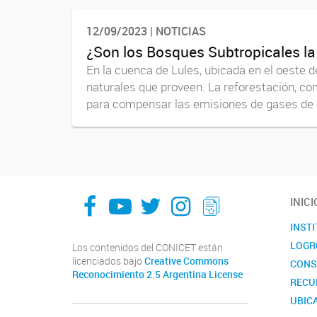
12/09/2023 | NOTICIAS
¿Son los Bosques Subtropicales la
En la cuenca de Lules, ubicada en el oeste 
naturales que proveen. La reforestación, co
para compensar las emisiones de gases de e
facebook
youtube
Twitter
Instagram
LeChasquier Boletin Digital 70
INICI
INST
LOGR
Los contenidos del CONICET están
licenciados bajo
Creative Commons
CONS
Reconocimiento 2.5 Argentina License
RECU
UBIC