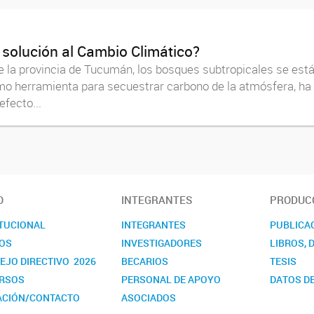
 solución al Cambio Climático?
de la provincia de Tucumán, los bosques subtropicales se est
mo herramienta para secuestrar carbono de la atmósfera, ha 
fecto...
O
INTEGRANTES
PRODUCC
ITUCIONAL
INTEGRANTES
PUBLICA
OS
INVESTIGADORES
LIBROS, 
EJO DIRECTIVO 2026
BECARIOS
TESIS
RSOS
PERSONAL DE APOYO
DATOS DE
ACIÓN/CONTACTO
ASOCIADOS