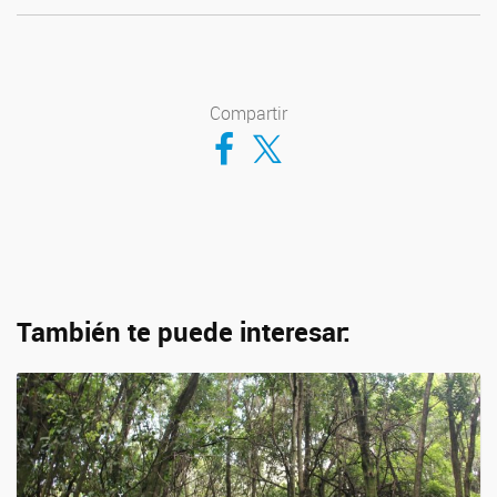
Compartir
Compartir en Facebook
Compartir en Twitter
También te puede interesar: