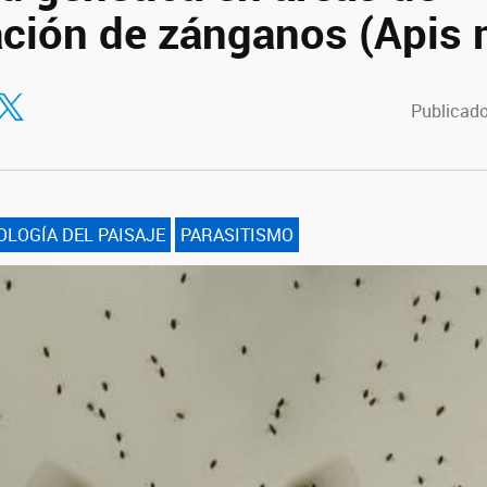
ción de zánganos (Apis m
tir en Facebook
ompartir en Twitter
Publicado
OLOGÍA DEL PAISAJE
PARASITISMO