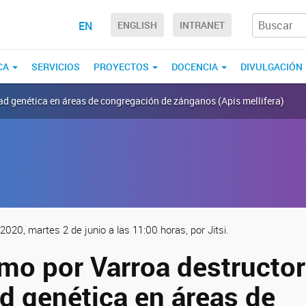
EN
ENGLISH
INTRANET
CA
SERVICIOS
PROYECTOS
DOCENCIA
DIVULGACIÓN
dad genética en áreas de congregación de zánganos (Apis mellifera)
0, martes 2 de junio a las 11:00 horas, por Jitsi.
mo por Varroa destructor
d genética en áreas de