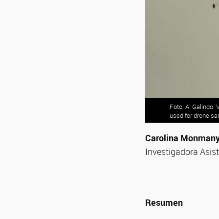
Foto: A. Galindo.
used for drone s
Carolina Monmany
Investigadora Asi
Resumen