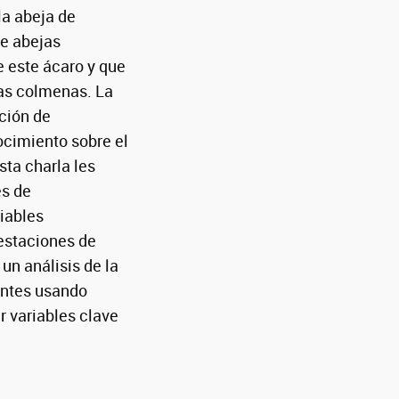
la abeja de
de abejas
 este ácaro y que
las colmenas. La
ción de
ocimiento sobre el
ta charla les
es de
iables
festaciones de
n análisis de la
antes usando
r variables clave