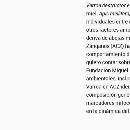
Varroa destructor
e
miel,
Apis mellifera
individuales entr
otros factores amb
deriva de abejas m
Zánganos (ACZ) han
comportamiento de
quiero contar sobr
Fundación Miguel L
ambientales, inclu
Varroa en ACZ iden
composición genét
marcadores mitocon
en la dinámica del