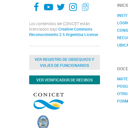
facebook
youtube
Twitter
Instagram
LeChasquier Boletin Digital 70
INICI
INST
LOGR
Los contenidos del CONICET están
licenciados bajo
Creative Commons
CONS
Reconocimiento 2.5 Argentina License
RECU
UBIC
CALE
VER REGISTRO DE OBSEQUIOS Y
VIAJES DE FUNCIONARIOS
DOCE
MATE
VER VERIFICADOR DE RECIBOS
POSG
OTRO
FORM