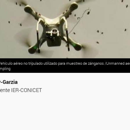
 Vehículo aéreo no tripulado utilizado para muestreo de zánganos /Unmanned aer
ampling
-Garzia
stente IER-CONICET