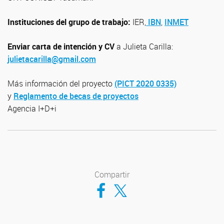
Instituciones del grupo de trabajo:
IER,
IBN
,
INMET
Enviar carta de intención y CV
a Julieta Carilla:
julietacarilla@gmail.com
Más información del proyecto
(PICT 2020 0335)
y
Reglamento de becas de proyectos
Agencia I+D+i
Compartir
Compartir en Facebook
Compartir en Twitter