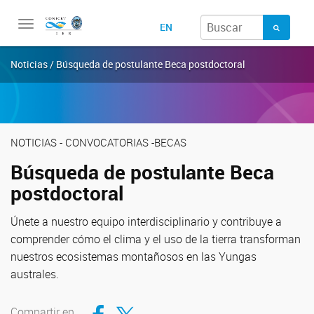
Toggle
EN
navigation
Noticias / Búsqueda de postulante Beca postdoctoral
NOTICIAS - CONVOCATORIAS -BECAS
Búsqueda de postulante Beca
postdoctoral
Únete a nuestro equipo interdisciplinario y contribuye a
comprender cómo el clima y el uso de la tierra transforman
nuestros ecosistemas montañosos en las Yungas
australes.
Compartir en Facebook
Compartir en Twitter
Compartir en